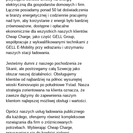
elektryczną dla gospodarstw domowych i firm.
Łącznie posiadamy ponad 50 lat doświadczenia
w branży energetycznej i codziennie pracujemy
nad tym, aby korzystanie z energii było bardziej
zrównoważone, dostępne i opłacalne
ekonomicznie dla wszystkich naszych klientów.
Cheap Charge, jako część GELL Group,
współpracuje z wykwalifikowanymi technikami z
GELL E-Mobility przy wdrażaniu i utrzymaniu
naszych stacji ładowania.
Jesteśmy dumni z naszego pochodzenia ze
Skanii, ale postrzegamy całą Szwecję jako
obszar naszej działalności. Obsługujemy
klientów od najbardziej na północ wysuniętej
wioski Keinovuopio po południowe Ystad. Nasza
strategia zorientowana na klienta oznacza, że
zawsze dążymy do zapewnienia naszym
klientom najlepszej możliwej obsługi i wartości.
Oprócz naszych usług ładowania publicznego
dla każdego, oferujemy również kompleksowe
rozwiązania dla firm o zróżnicowanych
potrzebach. Wybierając Cheap Charge,
przyczyniasz się do bardziej zielonej