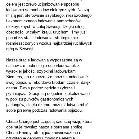
celem jest zrewolucjonizowanie sposobu
ładowania samochodów elektrycznych. Naszą
misją jest oferowanie szybkiego, niezawodnego
i ekonomicznego ładowania samochodów
elektrycznych w całej Szwecji. Dzięki silnej
obecności w całym kraju, uruchomiliśmy już
ponad 55 stacji ładowania, strategicznie
rozmieszczonych wzdłuż najbardziej ruchliwych
dróg w Szwecji.
Nasze stacje ładowania wyposażone są w
najnowsze technologie superładowarek z
wysokiej jakości szybkimi ładowarkami
Siemens, co oznacza, że możesz naładować
swój pojazd w rekordowo krótkim czasie, dzięki
czemu Twoja podróż będzie szybsza i
płynniejsza. Stacje są dogodnie zlokalizowane
w pobliżu punktów gastronomicznych i
parkingów, dzięki czemu możesz łatwo zrobić
sobie przerwę podczas ładowania pojazdu.
Cheap Charge jest częścią szerszej wizji, która
obejmuje również naszą siostrzaną spółkę
Cheap Energy, oferującą zrównoważone i
przystępne cenowo umowy na energię