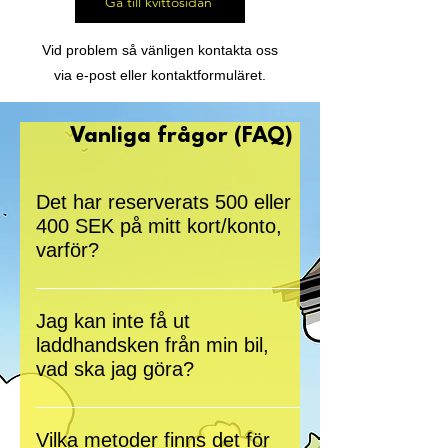
Gå till kvittosidan
Vid problem så vänligen kontakta oss
via e-post eller kontaktformuläret.
Vanliga frågor (FAQ)
Det har reserverats 500 eller
400 SEK på mitt kort/konto,
varför?
I samband med att kunder ska ladda sin
bil sker en reservation på 500 kr mellan
Jag kan inte få ut
inlösenbanken, kortterminalen och din
laddhandsken från min bil,
bank för att säkerställa att betalmedel
vad ska jag göra?
finns. Reservationen släpps normalt sett
Du kan stoppa laddningen från laddaren
inom loppet av högst fem bankdagar,
på den stora skärmen eller i Cheap
men brukar i de flesta fall ske ännu
Vilka metoder finns det för