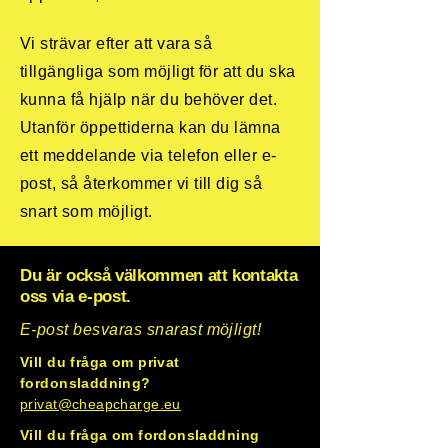
Vi strävar efter att vara så
tillgängliga som möjligt för att du ska
kunna få hjälp när du behöver det.
Utanför öppettiderna kan du lämna
ett meddelande via telefon eller e-
post, så återkommer vi till dig så
snart som möjligt.
Du är också välkommen att kontakta
oss via e-post.
E-post besvaras snarast möjligt!
Vill du fråga om privat
fordonsladdning?
privat@cheapcharge.eu
Vill du fråga om fordonsladdning