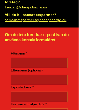
företag?
foretag@cheapcharge.eu
Vill du bli samarbetspartner?
samarbetspartners@cheapcharge.eu
Om du inte föredrar e-post kan du
använda kontaktformuläret.
Förnamn
*
Efternamn (optional)
E-postadress
*
Hur kan vi hjälpa dig?
*