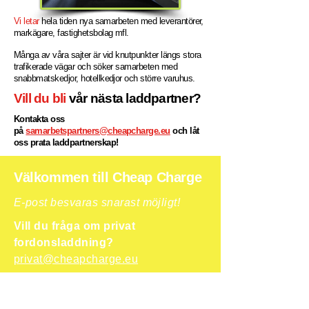
Vi letar
hela tiden nya samarbeten med leverantörer,
markägare, fastighetsbolag mfl.
Många av våra sajter är vid knutpunkter längs stora
trafikerade vägar och söker samarbeten med
snabbmatskedjor, hotellkedjor och större varuhus.
Vill du bli
vår nästa laddpartner?
Kontakta oss
på
samarbetspartners@cheapcharge.eu
och låt
oss prata laddpartnerskap!
Välkommen till Cheap Charge
E-post besvaras snarast möjligt!
Vill du fråga om privat
fordonsladdning?
privat@cheapcharge.eu
Vill du fråga om fordonsladdning
företag?