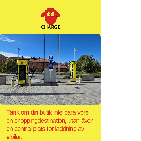
Tänk om din butik inte bara vore
en shoppingdestination, utan även
en central plats för laddning av
elbilar.