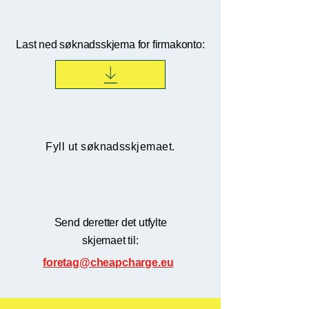
Last ned søknadsskjema for firmakonto:
Fyll ut søknadsskjemaet.
Send deretter det utfylte
skjemaet til:
foretag@cheapcharge.eu