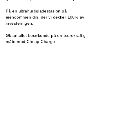
Få en ultrahurtigladestasjon på
eiendommen din, der vi dekker 100% av
investeringen.
​
Øk antallet besøkende på en bærekraftig
måte med Cheap Charge.
Utforsk denne muligheten
Velkommen til Cheap Charge