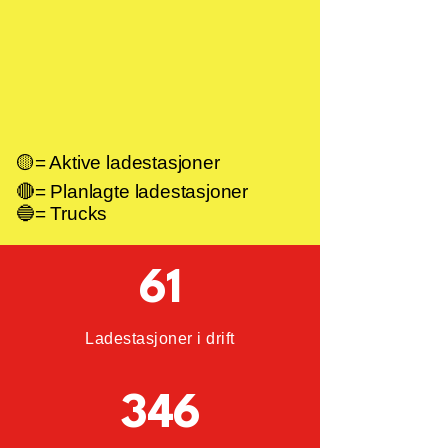
🟡= Aktive ladestasjoner
🔴= Planlagte ladestasjoner
🔵= Trucks
61
Ladestasjoner i drift
346